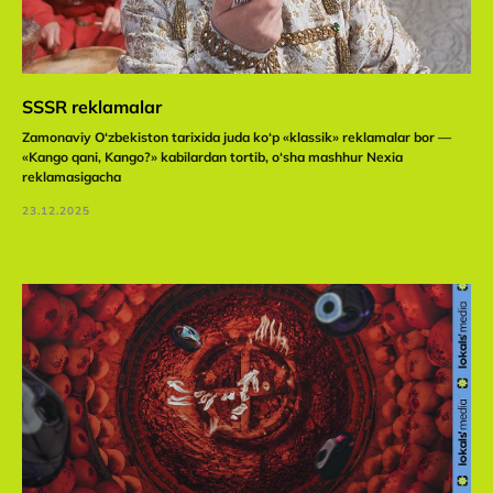
SSSR reklamalar
Zamonaviy O‘zbekiston tarixida juda ko‘p «klassik» reklamalar bor —
«Kango qani, Kango?» kabilardan tortib, o‘sha mashhur Nexia
Mos vakansiyani
reklamasigacha
topmadingizmi?
23.12.2025
Rezyumeingizni yuboring va tegishli lavozim
paydo bo‘lganda siz bilan bog’lanamiz
Rezyume yuborish
30+
200+
Jamoada
muvaffaqiyatli
mutaxassislar
loyihalar