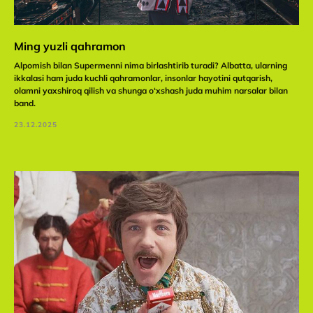
Ming yuzli qahramon
Alpomish bilan Supermenni nima birlashtirib turadi? Albatta, ularning
ikkalasi ham juda kuchli qahramonlar, insonlar hayotini qutqarish,
olamni yaxshiroq qilish va shunga o‘xshash juda muhim narsalar bilan
band.
23.12.2025