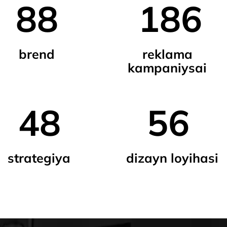
48
56
strategiya
dizayn loyihasi
Biz – beparvo bo‘lmagan
mahalliy reklamachilarmiz
Lokals Marketing – 2019-yilda asos solingan kreativ agentlik.
2025-yilda agentlik prodakshn va boshqa startaplarni o‘z
ichiga olgan Lokals United holdingiga aylandi.
Lokals marketing agentligi —
Biz shunchaki g‘oyalarni o‘ylab topmaymiz, biz
kampaniyalarni amalga oshiramiz. Chunki natijaga e'tibor
berish – Lokals Marketingning prinsiplaridan biridir. Bizning
yaratamiz
jamoa festivallar ortidan quvlamaydi va kreativ uchun kreativ
qilmaydi, balki biz diqqatni brend va mahsulot uchun haqiqiy