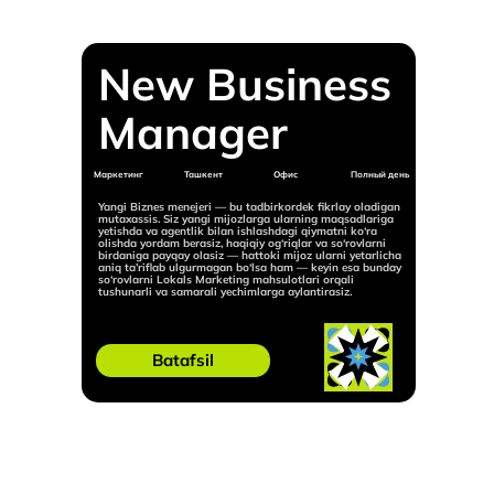
New Business
Manager
Маркетинг
Ташкент
Офис
Полный день
Yangi Biznes menejeri — bu tadbirkordek fikrlay oladigan
mutaxassis. Siz yangi mijozlarga ularning maqsadlariga
yetishda va agentlik bilan ishlashdagi qiymatni ko‘ra
olishda yordam berasiz, haqiqiy og‘riqlar va so‘rovlarni
birdaniga payqay olasiz — hattoki mijoz ularni yetarlicha
aniq ta’riflab ulgurmagan bo‘lsa ham — keyin esa bunday
so‘rovlarni Lokals Marketing mahsulotlari orqali
tushunarli va samarali yechimlarga aylantirasiz.
Batafsil