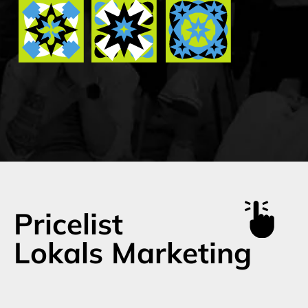
Mahsulot, brend va xizmatni samarali targ‘ib
Kuchli infosabab va maxsus loyiha atrofida
qilishga mo‘ljallangan va ko‘plab aloqa
qurilgan o‘z ichiga olgan kichik kampaniya.
kanallariga yoyilgan masshtablanuvchi g‘oyani
Asosiy aloqa kanalini qo‘llab-quvvatlash u
yaratish.
ikki-uchta qo‘shimcha aloqa vositasi olib
boriladi.
Qamrov va taktik vositalar to‘plamini o‘z ichiga
oladi.
Bu quyidagilar bo‘lishi mumkin:
- Brend haqida ma'lumotni oshirishga
(2 ta konsept taqdim etiladi).
qaratilgan PR-loyiha;
- Lidlar va sotuvni oshirishga qaratilgan tak
yechim;
- Brend imijini mustahkamlovchi ESG yoki
ijtimoiy initsiativa;
Kunlar soni:
Kunlar soni:
10 kundan boshlab
5 kundan boshlab
Narxi:
Narxi:
15 000$ dan
12 000$ dan
boshlanadi
boshlanadi
Ariza yuborish
Ariza yuborish
Batafsil
Batafsil