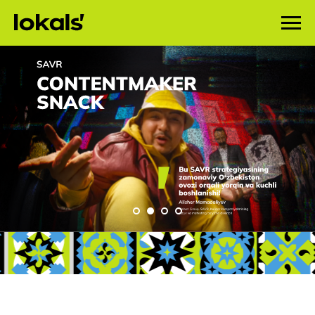
88
186
brend
reklama
kampaniysai