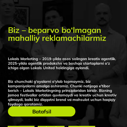
foydaga qaratamiz.
Batafsil
Pricelist
Lokals Marketing
Reklama kampaniyasi
Hype-project