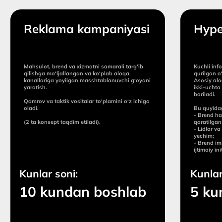
<
>
Videoprodakshn xizmatlari:
Перейти на сайт
<
>