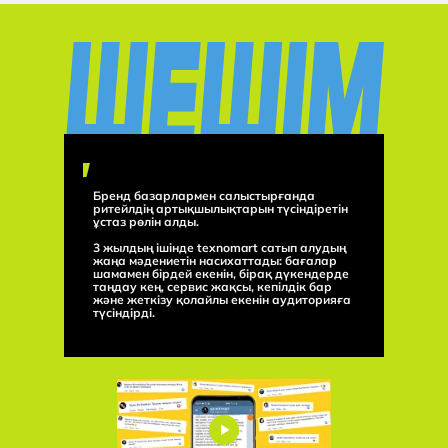
Бренд базарлармен салыстырғанда
ритейлдің артықшылықтарын түсіндіретін
ұстаз рөлін алды.
3 жылдың ішінде texnomart сатып алудың
жаңа мәдениетін насихаттады: бағалар
шамамен бірдей екенін, бірақ дүкендерде
таңдау кең, сервис жақсы, кепілдік бар
және жеткізу қолайлы екенін аудиторияға
түсіндірді.