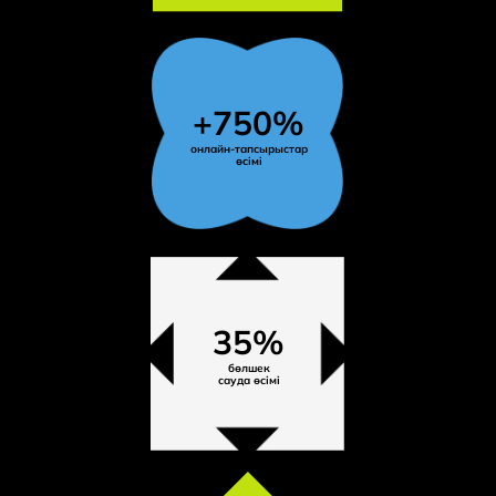
+750%
онлайн-тапсырыстар
өсімі
35%
бөлшек
сауда өсімі