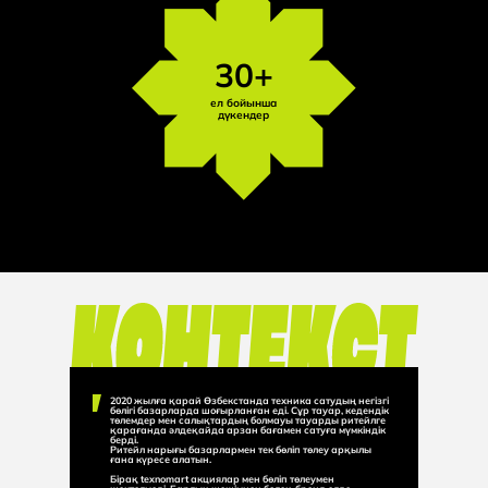
30+
ел бойынша
дүкендер
2020 жылға қарай Өзбекстанда техника сатудың негізгі
бөлігі базарларда шоғырланған еді. Сұр тауар, кедендік
төлемдер мен салықтардың болмауы тауарды ритейлге
қарағанда әлдеқайда арзан бағамен сатуға мүмкіндік
берді.
Ритейл нарығы базарлармен тек бөліп төлеу арқылы
ғана күресе алатын.
Бірақ texnomart акциялар мен бөліп төлеумен