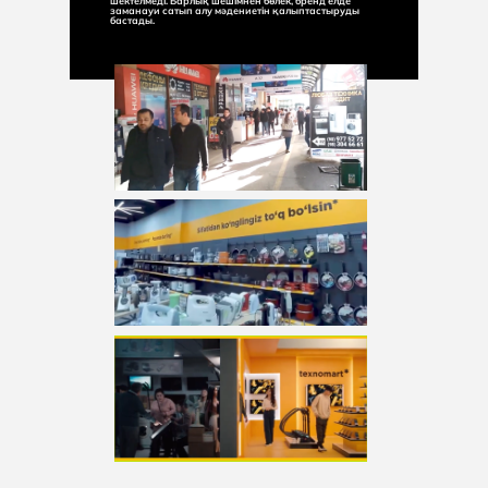
шектелмеді. Барлық шешімнен бөлек, бренд елде
заманауи сатып алу мәдениетін қалыптастыруды
бастады.