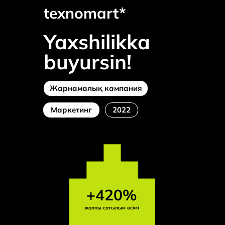
texnomart*
Yaxshilikka
buyursin!
Жарнамалық кампания
Маркетинг
2022
+420%
жалпы сатылым өсімі