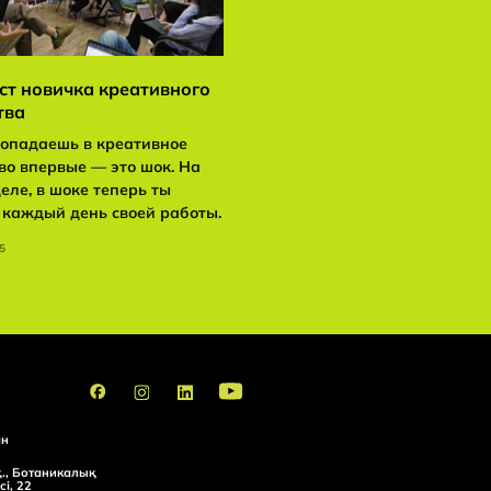
ст новичка креативного
тва
попадаешь в креативное
во впервые — это шок. На
еле, в шоке теперь ты
 каждый день своей работы.
5
икалық