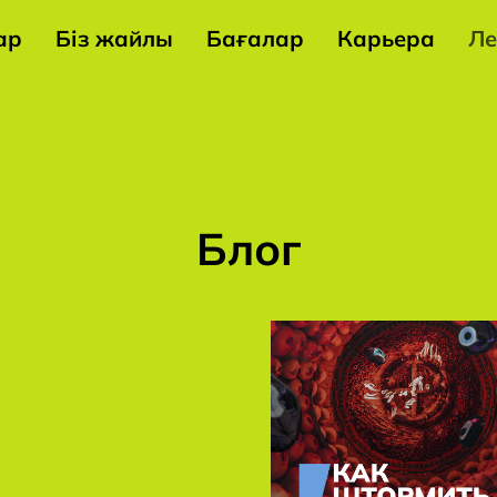
ар
Біз жайлы
Бағалар
Карьера
Ле
Lokals Marketing-тің
жаңалықтары, кейстері
және жарияланымдары
Блог