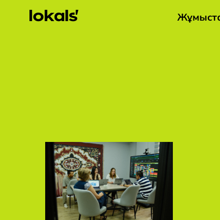
Жұмыст