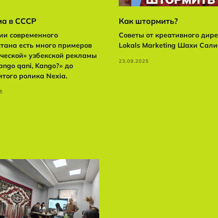
ма в СССР
Как штормить?
ии современного
Советы от креативного дир
тана есть много примеров
Lokals Marketing Шахи Сал
ческой» узбекской рекламы
23.09.2025
ango qani, Kango?» до
того ролика Nexia.
5