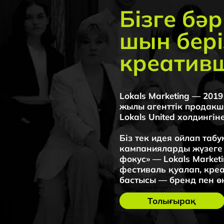
Lokals Marketing — 2019 жылы
Lokals марке
жылы агенттік продакшн мен 
науқандард
Lokals United холдингіне айна
Біз тек идея ойлап табумен 
кампанияларды жүзеге асыра
фокус» — Lokals Marketing қа
фестиваль қуалап, креатив үш
бастысы — бренд пен өнімге 
Толығырақ
Pricelist
Lokals Marketin