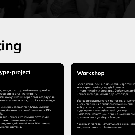
oject
Workshop
ЖН
(с
Бренд командасына арналған стратегиялық
және креативті әдістерді үйрететін
тар легі немесе арнайы
Кампа
интерактивті оқу форматы. Сабақты жергілікті
ғын кампания.
ролик
немесе шетелдік мамандар жүргізеді.
никация арнасын қолдау үшін
ш арна қатар іске қосылады.
Агент
Уоркшоп арқылы ортақ мақсатты анықтауға,
сүйем
инсайттар мен идеяларды табуға, негізгі
орматтар болуы мүмкін:
мерді
хабарламаларды қалыптастыруға,
мал етуге бағытталған PR-
коман
аудиторияны тереңірек түсінуге, өсу
дайын
нүктелерін көруге және бренд командасының
се сатылымды арттыруға
дағдыларын күшейтуге болады.
икалық шешім.
н күшейтетін ESG немесе
* Уоркшоп бағасы қатысушылар саны мен
тама.
таңдаған спикерге байланысты.
ерзімі:
Жұмыс мерзімі:
Жұм
нен бастап
10 күннен
15
бастап
ба
Бағасы:
Бағ
00$-дан
8 000$-дан
1
ап
бастап
(жобан
үлесі р
раным жіберу
Сұраным жіберу
Толығырақ
Толығырақ