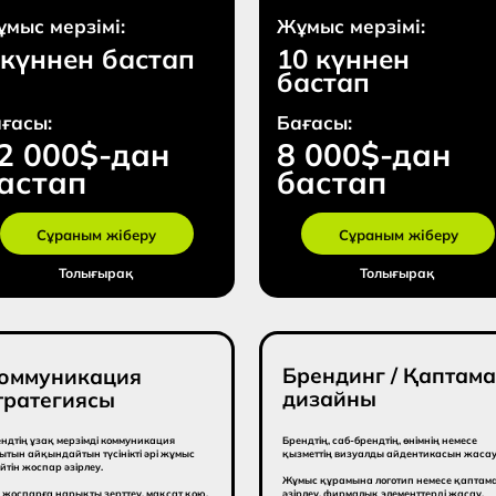
Брендинг / Қаптама
никация
Га
дизайны
гиясы
ма
 мерзімді коммуникация
Брендтің, саб-брендтің, өнімнің немесе
Бренд
айтын түсінікті әрі жұмыс
қызметтің визуалды айдентикасын жасау.
олард
 әзірлеу.
сипат
Жұмыс құрамына логотип немесе қаптама
нарықты зерттеу, мақсат қою,
әзірлеу, фирмалық элементтерді жасау,
Бұл —
алары мен аудиторияны
шрифт пен бренд түстерін таңдау кіреді.
бірізд
анияларға арналған негізгі
нұсқа
 сондай-ақ тактикалық
(2 нұсқа ұсынылады)
і.
ерзімі:
Жұмыс мерзімі:
Жұм
ннен
10 күннен
10
п
бастап
ба
Бағасы:
Бағ
00$-дан
10 000$-дан
7 
ап
бастап
ба
раным жіберу
Сұраным жіберу