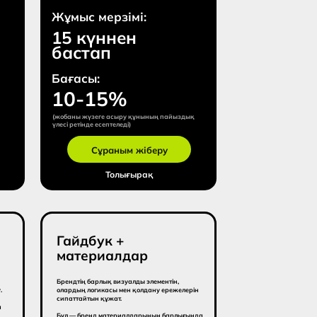
йдбук +
териалдар
тің барлық визуалды элементін,
ың логикасы мен қолдану ережелерін
тайтын құжат.
 бренд материалдарының барлығында
і рәсімдеуді қамтамасыз ететін
улық.
ыс мерзімі:
 күннен
стап
асы:
000$-дан
стап
Сұраным жіберу