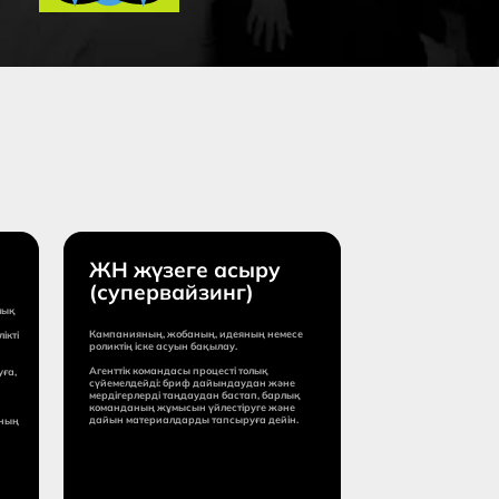
 жүзеге асыру
упервайзинг)
нияның, жобаның, идеяның немесе
тің іске асуын бақылау.
тік командасы процесті толық
елдейді: бриф дайындаудан және
герлерді таңдаудан бастап, барлық
даның жұмысын үйлестіруге және
 материалдарды тапсыруға дейін.
ыс мерзімі:
 күннен
стап
асы:
0-15%
ы жүзеге асыру құнының пайыздық
етінде есептеледі)
Сұраным жіберу
Толығырақ