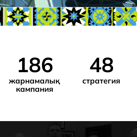
186
48
5
арнамалық
стратегия
диз
кампания
жоб
р емес — өз ісіне
н жергілікті
ерміз