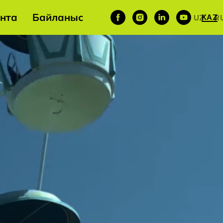
нта
Байланыс
KAZ
/
/
UZ
R