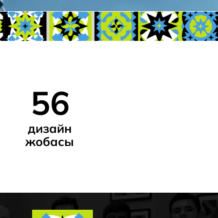
6
айн
асы