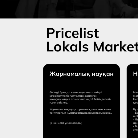
Жарнамалық науқан
Hype-pr
Өнімді, брендті немесе қызметті тиімді
Мықты ақпарат
ілгерілетуге бағытталған, көптеген
жобасы бар ша
коммуникация арнасына оңай бейімделетін
Негізгі комму
идея әзірлеу.
қосымша екі-ү
Жұмысқа кең аудиторияны қамтитын және
Бұл мынадай ф
тактикалық құралдардың жиынтығы кіреді.
- Брендті таны
жоба.
- Лидтер неме
(2 концепт ұсынылады)
арналған такт
- Бренд имиджі
әлеуметтік бас
Жұмыс мерзімі:
Жұмыс м
10 күннен
5 күн
бастап
Бағасы:
Бағасы:
15 000$-дан
12 0
бастап
баст
Сұраным жіберу
Сұ
Толығырақ