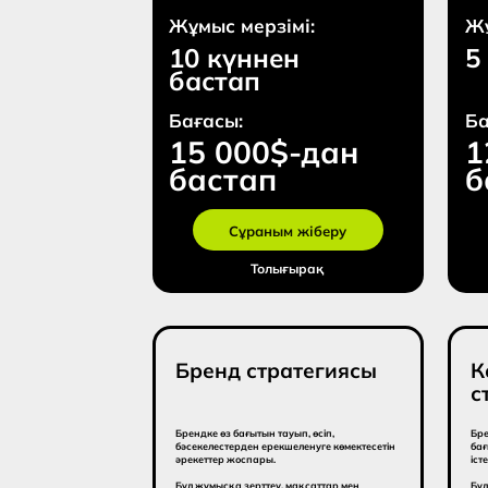
Бренд стратегиясы
Комму
страте
Брендке өз бағытын тауып, өсіп,
Брендтің ұзақ
бәсекелестерден ерекшеленуге көмектесетін
бағытын айқынд
әрекеттер жоспары.
істейтін жоспар
Бұл жұмысқа зерттеу, мақсаттар мен
Бұл жоспарға 
құндылықтарды анықтау, аудиторияны
байланыс арн
белгілеу, брендтің мінезі мен негізгі
анықтау, камп
хабарламаларын қалыптастыру кіреді.
хабарламалар,
әрекеттер кіред
Жұмыс мерзімі:
Жұмыс м
15 күннен
15 кү
бастап
баста
Бағасы:
Бағасы:
13 500$-дан
12 8
бастап
баст
Сұраным жіберу
Сұ