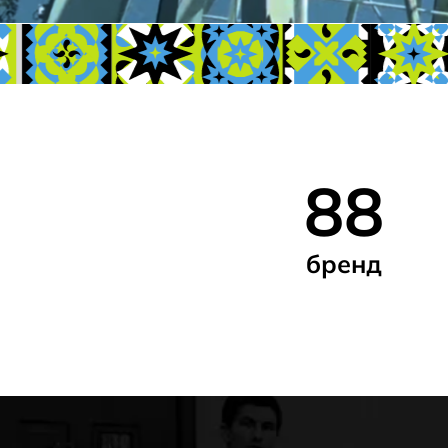
88
бренд
ж
Бізге бәрібі
шын берілге
креатившіл