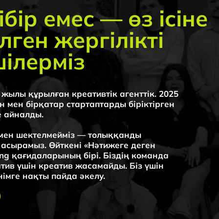
 құрылған креативтік агенттік. 2025
тинг агенттігі — брендтер мен
бірқатар стартаптарды біріктірген
ы жүзеге асырамыз
лды.
шектелмейміз — толыққанды
мыз. Өйткені «Нәтижеге деген
ғидаларының бірі. Біздің команда
ін креатив жасамайды. Біз үшін
нақты пайда әкелу.
g