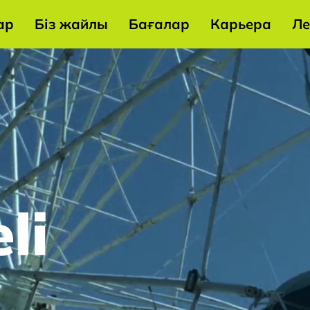
ар
Біз жайлы
Бағалар
Карьера
Ле