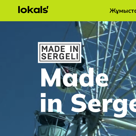
Жұмыст