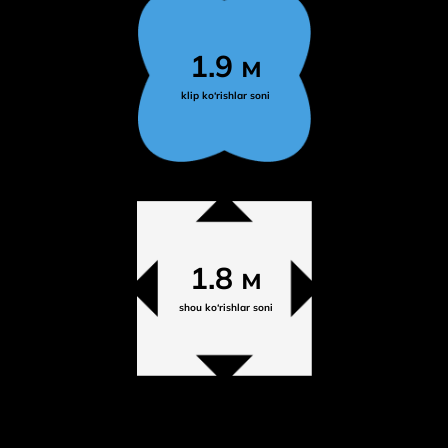
1.9 м
klip ko‘rishlar soni
1.8 м
shou ko‘rishlar soni