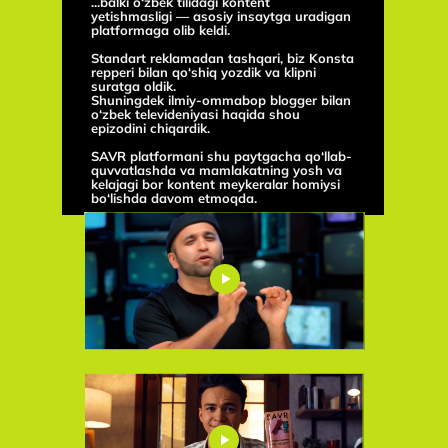
...balki o‘zbek tilidagi kontent
yetishmasligi — asosiy insaytga uradigan
platformaga olib keldi.
Standart reklamadan tashqari, biz Konsta
repperi bilan qo‘shiq yozdik va klipni
suratga oldik.
Shuningdek ilmiy-ommabop blogger bilan
o‘zbek televideniyasi haqida shou
epizodini chiqardik.
SAVR platformani shu paytgacha qo‘llab-
quvvatlashda va mamlakatning yosh va
kelajagi bor kontent meykeralar homiysi
bo‘lishda davom etmoqda.