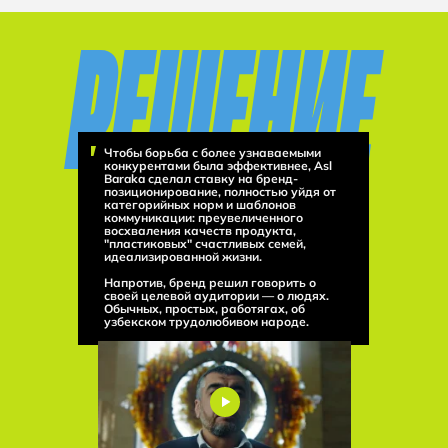
Чтобы борьба с более узнаваемыми
конкурентами была эффективнее, Asl
Baraka сделал ставку на бренд-
позиционирование, полностью уйдя от
категорийных норм и шаблонов
коммуникации: преувеличенного
восхваления качеств продукта,
"пластиковых" счастливых семей,
идеализированной жизни.
Напротив, бренд решил говорить о
своей целевой аудитории — о людях.
Обычных, простых, работягах, об
узбекском трудолюбивом народе.
Узбекистан
Казахстан
Узбекистан
Узбекистан
Казахстан
Казахстан
г. Ташкент, ул. Садык
г. Алматы,
г. Ташкент, ул. Садык
г. Ташкент, ул. Садык
г. Алматы,
г. Алматы,
Азимова, 52А
Азимова, 52А
ул. Ботанический Сад, 22
ул. Ботанический Сад, 22
Азимова, 52А
ул. Ботанический Сад, 22