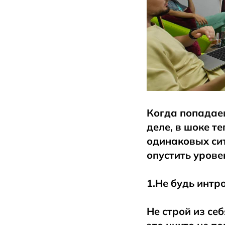
Когда попадаеш
деле, в шоке т
одинаковых сит
опустить урове
1.Не будь интр
Не строй из се