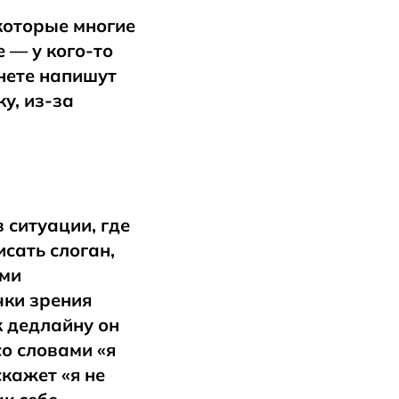
 которые многие
 — у кого-то
рнете напишут
у, из-за
 ситуации, где
исать слоган,
ими
чки зрения
к дедлайну он
со словами «я
скажет «я не