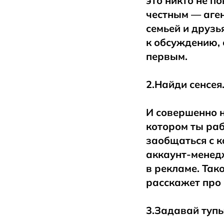
это никто не по
честным — аген
семьей и друзь
к обсуждению, 
первым.
2.Найди сенсея
И совершенно н
котором ты раб
заобщаться с к
аккаунт-менед
в рекламе. Так
расскажет про 
3.Задавай туп