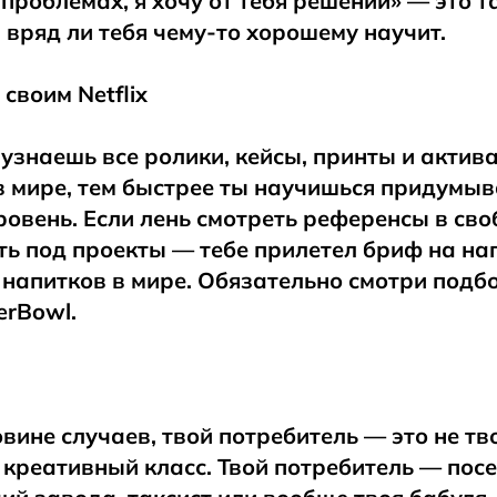
 проблемах, я хочу от тебя решений» — это т
 вряд ли тебя чему-то хорошему научит.
своим Netflix
узнаешь все ролики, кейсы, принты и актив
 мире, тем быстрее ты научишься придумыв
ровень. Если лень смотреть референсы в сво
ть под проекты — тебе прилетел бриф на на
 напитков в мире. Обязательно смотри подб
erBowl.
вине случаев, твой потребитель — это не тв
креативный класс. Твой потребитель — пос