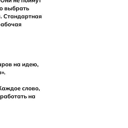
 Они не поймут
но выбрать
м. Стандартная
рабочая
аров на идею,
».
Каждое слово,
 работать на