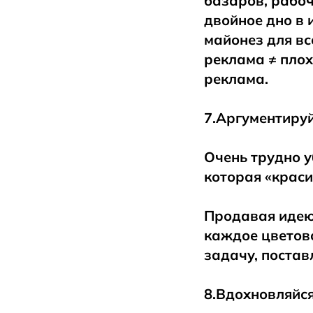
базаров, рабоч
двойное дно в 
майонез для вс
реклама ≠ плох
реклама.
7.Аргументируй
Очень трудно у
которая «краси
Продавая идею,
каждое цветов
задачу, постав
8.Вдохновляйс