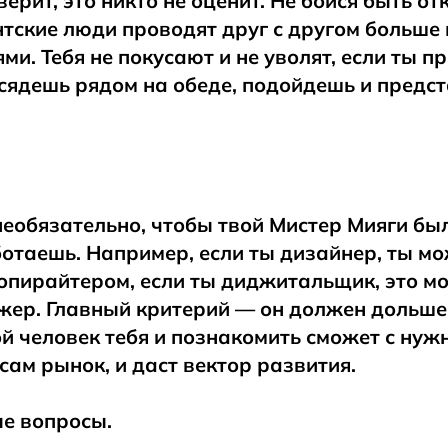
верит, это никто не оценит. Не бойся быть о
тские люди проводят друг с другом больше 
ями. Тебя не покусают и не уволят, если ты 
сядешь рядом на обеде, подойдешь и предс
.
еобязательно, чтобы твой Мистер Мияги был
отаешь. Например, если ты дизайнер, ты м
опирайтером, если ты диджитальщик, это м
жер. Главный критерий — он должен дольше
ой человек тебя и познакомить сможет с ну
сам рынок, и даст вектор развития.
ые вопросы.