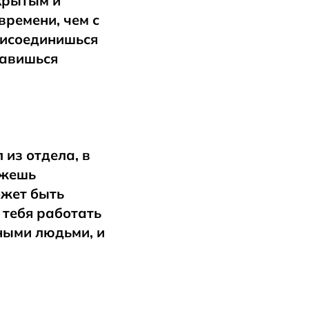
ткрытым и
времени, чем с
присоединишься
тавишься
 из отдела, в
ожешь
ожет быть
 тебя работать
жными людьми, и