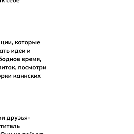
ак себе
ации, которые
ать идеи и
бодное время,
питок, посмотри
орки каннских
ои друзья-
етитель