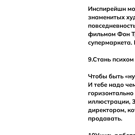
Инспирейшн мож
знаменитых ху
повседневность
фильмом Фон Т
супермаркета. 
9.Стань психом
Чтобы быть «ну
И тебе надо че
горизонтально 
иллюстрации, 3
директором, ко
продавать.